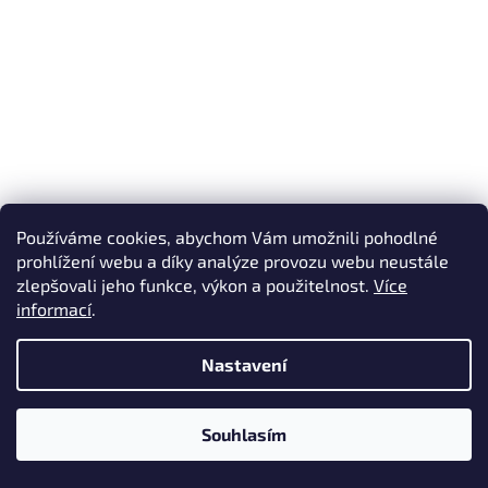
Používáme cookies, abychom Vám umožnili pohodlné
prohlížení webu a díky analýze provozu webu neustále
zlepšovali jeho funkce, výkon a použitelnost.
Více
Porsche 911 (992) „Front“ - plakát, obraz na zeď
informací
.
Skladem
Nastavení
408 Kč
od
Souhlasím
DETAIL