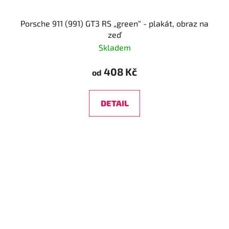
Porsche 911 (991) GT3 RS „green“ - plakát, obraz na
zeď
Skladem
408 Kč
od
DETAIL