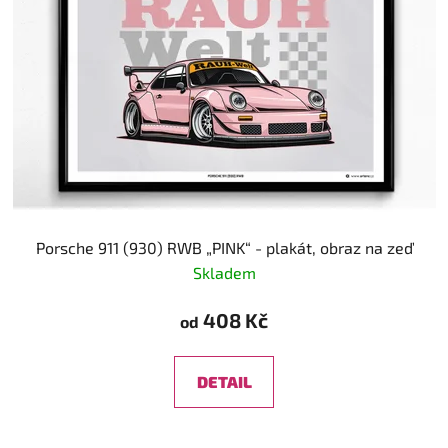
s
r
p
o
r
d
o
u
d
k
u
t
k
ů
t
ů
Porsche 911 (930) RWB „PINK“ - plakát, obraz na zeď
Skladem
408 Kč
od
DETAIL