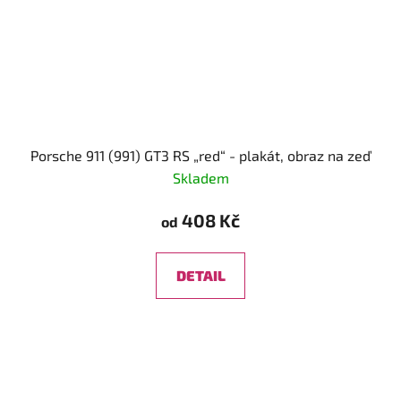
Porsche 911 (991) GT3 RS „red“ - plakát, obraz na zeď
Skladem
408 Kč
od
DETAIL