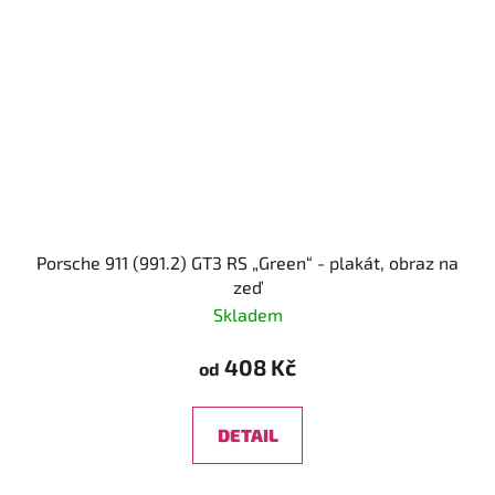
Porsche 911 (991.2) GT3 RS „Green“ - plakát, obraz na
zeď
Skladem
408 Kč
od
DETAIL