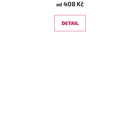
408 Kč
od
DETAIL