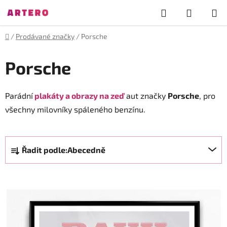
Přejít
Hledat
NÁKUP
na
obsah
KOŠÍK
Domů
/
Prodávané značky
/
Porsche
Porsche
Parádní
plakáty a obrazy na zeď
aut značky
Porsche
, pro
všechny milovníky spáleného benzínu.
Ř
Řadit podle:
Abecedně
a
z
V
e
ý
n
p
í
i
p