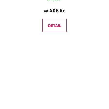
408 Kč
od
DETAIL