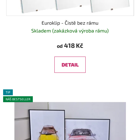
Euroklip - Čistě bez rámu
Skladem (zakázková výroba rámu)
418 Kč
od
DETAIL
TIP
NÁŠ BESTSELLER