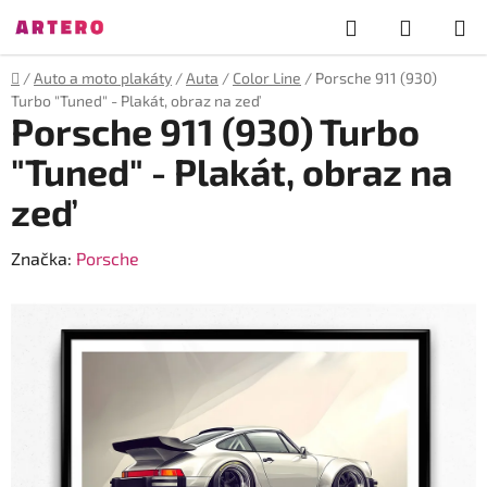
Přejít
Hledat
NÁKUP
na
obsah
KOŠÍK
Domů
/
Auto a moto plakáty
/
Auta
/
Color Line
/
Porsche 911 (930)
Turbo "Tuned" - Plakát, obraz na zeď
Porsche 911 (930) Turbo
"Tuned" - Plakát, obraz na
zeď
Značka:
Porsche