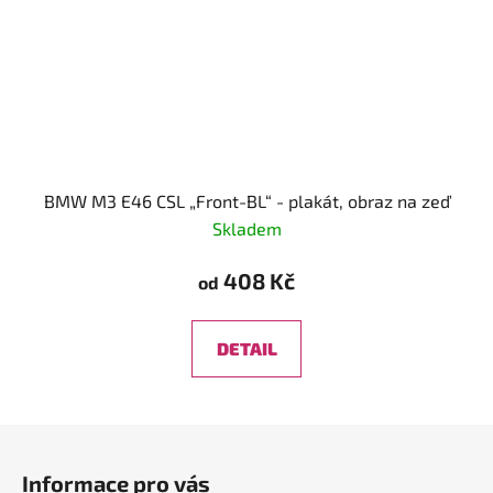
BMW M3 E46 CSL „Front-BL“ - plakát, obraz na zeď
Skladem
408 Kč
od
DETAIL
Z
á
Informace pro vás