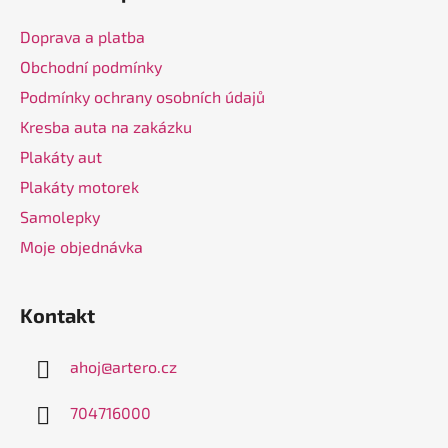
p
a
Doprava a platba
t
Obchodní podmínky
í
Podmínky ochrany osobních údajů
Kresba auta na zakázku
Plakáty aut
Plakáty motorek
Samolepky
Moje objednávka
Kontakt
ahoj
@
artero.cz
704716000