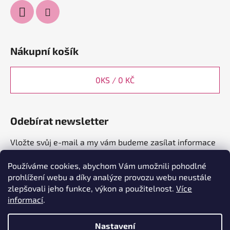
Nákupní košík
0
KS /
0 KČ
Odebírat newsletter
Vložte svůj e-mail a my vám budeme zasílat informace
o nových produktech na našem e-shopu.
Používáme cookies, abychom Vám umožnili pohodlné
E-mail
prohlížení webu a díky analýze provozu webu neustále
zlepšovali jeho funkce, výkon a použitelnost.
Více
informací
.
PŘIHLÁSIT SE
Nastavení