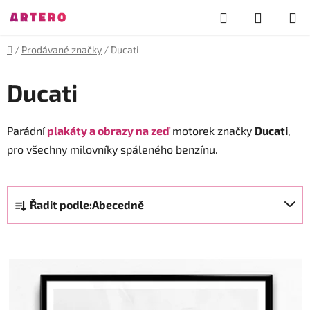
Přejít
Hledat
NÁKUP
na
obsah
KOŠÍK
Domů
/
Prodávané značky
/
Ducati
Ducati
Parádní
plakáty a obrazy na zeď
motorek značky
Ducati
,
pro všechny milovníky spáleného benzínu.
Ř
Řadit podle:
Abecedně
a
z
V
e
ý
n
p
í
i
p