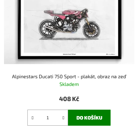
s
r
p
o
r
d
o
u
d
k
u
t
k
ů
t
ů
Alpinestars Ducati 750 Sport - plakát, obraz na zeď
Skladem
408 Kč
DO KOŠÍKU