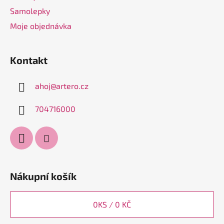
ý
Samolepky
p
Moje objednávka
i
s
u
Kontakt
ahoj
@
artero.cz
704716000
Nákupní košík
0
KS /
0 KČ