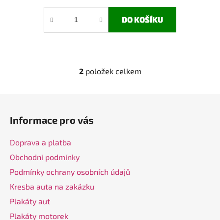
DO KOŠÍKU
2
položek celkem
O
v
l
Z
á
á
d
Informace pro vás
p
a
a
c
Doprava a platba
t
í
Obchodní podmínky
í
p
Podmínky ochrany osobních údajů
r
v
Kresba auta na zakázku
k
Plakáty aut
y
v
Plakáty motorek