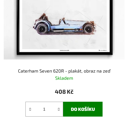
s
r
p
o
r
d
o
u
d
k
u
t
k
ů
t
ů
Caterham Seven 620R - plakát, obraz na zeď
Skladem
408 Kč
DO KOŠÍKU