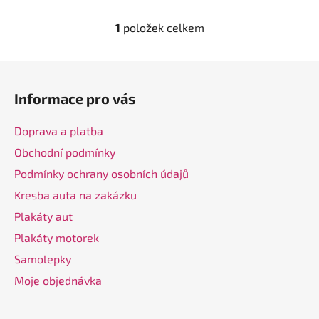
1
položek celkem
O
v
l
Z
á
á
d
Informace pro vás
p
a
a
c
Doprava a platba
t
í
Obchodní podmínky
í
p
Podmínky ochrany osobních údajů
r
v
Kresba auta na zakázku
k
Plakáty aut
y
v
Plakáty motorek
ý
Samolepky
p
Moje objednávka
i
s
u