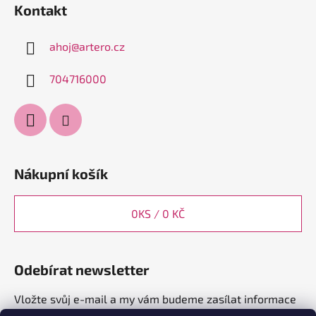
Kontakt
ahoj
@
artero.cz
704716000
Nákupní košík
0
KS /
0 KČ
Odebírat newsletter
Vložte svůj e-mail a my vám budeme zasílat informace
o nových produktech na našem e-shopu.