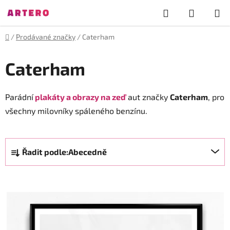
Přejít
Hledat
NÁKUP
na
obsah
KOŠÍK
Domů
/
Prodávané značky
/
Caterham
Caterham
Parádní
plakáty a obrazy na zeď
aut značky
Caterham
, pro
všechny milovníky spáleného benzínu.
Ř
Řadit podle:
Abecedně
a
z
V
e
ý
n
p
í
i
p