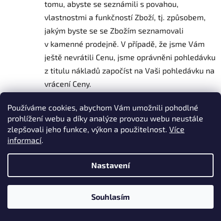
tomu, abyste se seznámili s povahou,
vlastnostmi a funkčností Zboží, tj. způsobem,
jakým byste se se Zbožím seznamovali
v kamenné prodejně. V případě, že jsme Vám
ještě nevrátili Cenu, jsme oprávněni pohledávku
z titulu nákladů započíst na Vaši pohledávku na
vrácení Ceny.
My jsme oprávněni odstoupit od Smlouvy
Používáme cookies, abychom Vám umožnili pohodlné
kdykoliv před tím, než Vám dodáme Zboží,
prohlížení webu a díky analýze provozu webu neustále
pokud existují objektivní důvody, proč není
zlepšovali jeho funkce, výkon a použitelnost.
Více
možné Zboží dodat (zejména důvody na straně
informací
.
třetích osob nebo důvody spočívající v povaze
Zboží), a to i před uplynutím doby uvedené v čl.
Nastavení
1 Podmínek. Můžeme také od Smlouvy
odstoupit, pokud je zjevné, že jste uvedli
Souhlasím
v Objednávce záměrně nesprávné informace.
V případě, že nakupujete zboží v rámci své