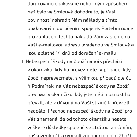
doručováno opakovaně nebo jiným způsobem,
než bylo ve Smlouvě dohodnuto, je Vaší
povinností nahradit Nám náklady s tímto
opakovaným doručením spojené. Platební údaje
pro zaplacení těchto nákladů Vám zašleme na
Vaši e-mailovou adresu uvedenou ve Smlouvě a
jsou splatné 14 dnů od doručení e-mailu.
Nebezpeční škody na Zboží na Vás přechází
v okamžiku, kdy ho převezmete. V případě, kdy
Zboží nepřevezmete, s výjimkou případů dle čl.
4 Podmínek, na Vás nebezpečí škody na Zboží
přechází v okamžiku, kdy jste měli možnost ho
převzít, ale z důvodů na Vaší straně k převzetí
nedošlo. Přechod nebezpečí škody na Zboží pro
Vás znamená, že od tohoto okamžiku nesete
veškeré důsledky spojené se ztrátou, zničením,
poškozením či jakýmkoli znehodnocením Zboží.