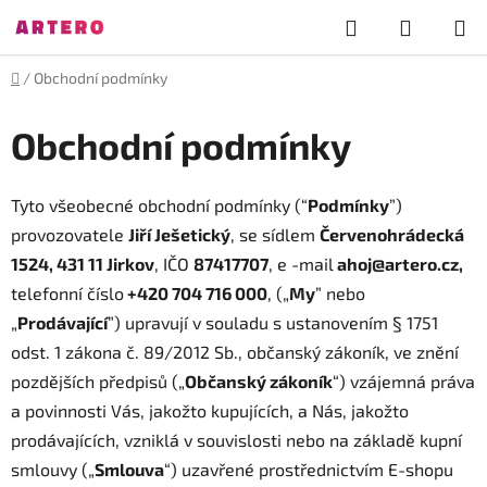
Přejít
Hledat
NÁKUP
na
obsah
KOŠÍK
Domů
/
Obchodní podmínky
Obchodní podmínky
Tyto všeobecné obchodní podmínky (“
Podmínky
”)
provozovatele
Jiří Ješetický
, se sídlem
Červenohrádecká
1524, 431 11 Jirkov
, IČO
87417707
, e -mail
ahoj@artero.cz,
telefonní číslo
+420 704 716 000
, („
My
” nebo
„
Prodávající
”) upravují v souladu s ustanovením § 1751
odst. 1 zákona č. 89/2012 Sb., občanský zákoník, ve znění
pozdějších předpisů („
Občanský zákoník
“) vzájemná práva
a povinnosti Vás, jakožto kupujících, a Nás, jakožto
prodávajících, vzniklá v souvislosti nebo na základě kupní
smlouvy („
Smlouva
“) uzavřené prostřednictvím E-shopu