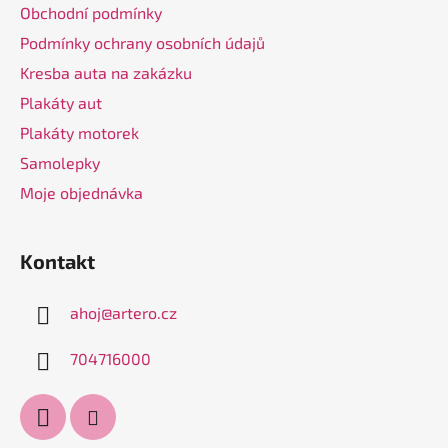
Obchodní podmínky
í
Podmínky ochrany osobních údajů
Kresba auta na zakázku
Plakáty aut
Plakáty motorek
Samolepky
Moje objednávka
Kontakt
ahoj
@
artero.cz
704716000