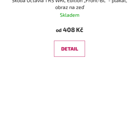
Škoda Octavia 1 RS WRC Edition „Front-BL“ - plakát,
obraz na zeď
Skladem
408 Kč
od
DETAIL