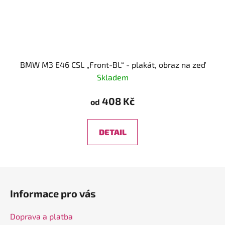
BMW M3 E46 CSL „Front-BL“ - plakát, obraz na zeď
Skladem
408 Kč
od
DETAIL
Z
á
Informace pro vás
p
a
Doprava a platba
t