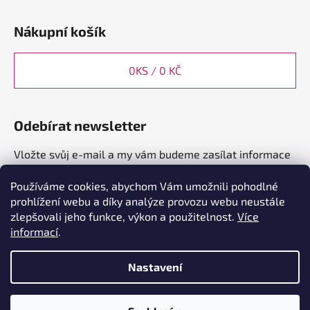
Nákupní košík
0
KS /
0 KČ
Odebírat newsletter
Vložte svůj e-mail a my vám budeme zasílat informace
o nových produktech na našem e-shopu.
Používáme cookies, abychom Vám umožnili pohodlné
E-mail
prohlížení webu a díky analýze provozu webu neustále
zlepšovali jeho funkce, výkon a použitelnost.
Více
informací
.
PŘIHLÁSIT SE
Nastavení