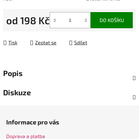
od
198 Kč
DO KOŠÍKU
Měrná cena:
Tisk
Zeptat se
Sdílet
Popis
Diskuze
Z
á
Informace pro vás
p
a
Doprava a platba