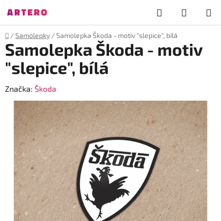
Přejít
Hledat
NÁKUP
na
obsah
KOŠÍK
Domů
/
Samolepky
/
Samolepka Škoda - motiv "slepice", bílá
Samolepka Škoda - motiv
"slepice", bílá
Značka:
Škoda