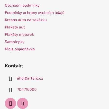
t
Obchodní podmínky
í
Podmínky ochrany osobních údajů
Kresba auta na zakázku
Plakáty aut
Plakáty motorek
Samolepky
Moje objednávka
Kontakt
ahoj
@
artero.cz
704716000