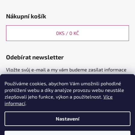
Nákupní košík
0
KS /
0 KČ
Odebírat newsletter
Vložte svůj e-mail a my vám budeme zasílat informace
o nových produktech na našem e-shopu.
Používáme cookies, abychom Vám umožnili pohodlné
E-mail
prohlížení webu a díky analýze provozu webu neustále
zlepšovali jeho funkce, výkon a použitelnost.
Více
informací
.
PŘIHLÁSIT SE
Nastavení