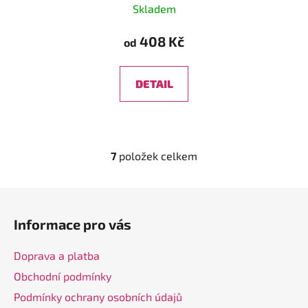
Skladem
408 Kč
od
DETAIL
7
položek celkem
O
v
l
Z
á
á
d
Informace pro vás
p
a
a
c
Doprava a platba
t
í
Obchodní podmínky
í
p
Podmínky ochrany osobních údajů
r