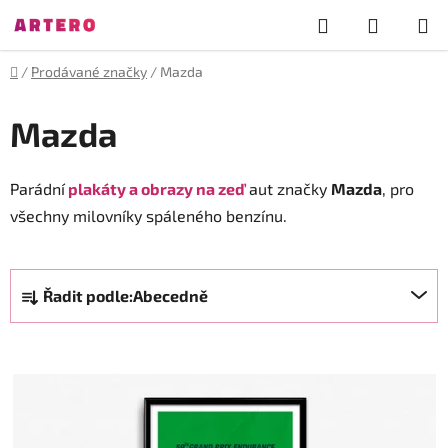
Přejít
Hledat
NÁKUP
na
obsah
KOŠÍK
Domů
/
Prodávané značky
/
Mazda
Mazda
Parádní
plakáty a obrazy na zeď
aut značky
Mazda
, pro
všechny milovníky spáleného benzínu.
Ř
Řadit podle:
Abecedně
a
z
V
e
ý
n
p
í
i
p