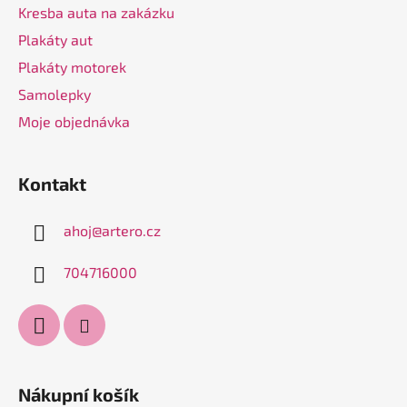
v
Kresba auta na zakázku
k
Plakáty aut
y
v
Plakáty motorek
ý
Samolepky
p
Moje objednávka
i
s
u
Kontakt
ahoj
@
artero.cz
704716000
Nákupní košík