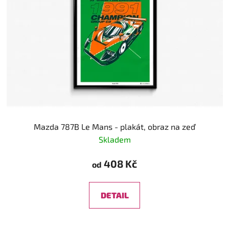
s
r
p
o
r
d
o
u
d
k
u
t
k
ů
t
ů
Mazda 787B Le Mans - plakát, obraz na zeď
Skladem
408 Kč
od
DETAIL