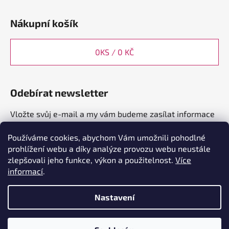
Nákupní košík
0
KS /
0 KČ
Odebírat newsletter
Vložte svůj e-mail a my vám budeme zasílat informace
o nových produktech na našem e-shopu.
Používáme cookies, abychom Vám umožnili pohodlné
E-mail
prohlížení webu a díky analýze provozu webu neustále
zlepšovali jeho funkce, výkon a použitelnost.
Více
informací
.
PŘIHLÁSIT SE
Nastavení