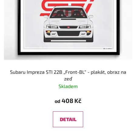
Subaru Impreza STI 22B „Front-BL“ - plakát, obraz na
zeď
Skladem
408 Kč
od
DETAIL