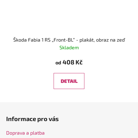
Škoda Fabia 1 RS „Front-BL“ - plakát, obraz na zeď
Skladem
408 Kč
od
DETAIL
Z
á
Informace pro vás
p
a
Doprava a platba
t