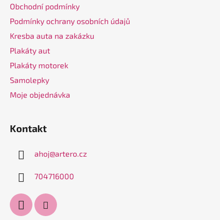
Obchodní podmínky
í
Podmínky ochrany osobních údajů
Kresba auta na zakázku
Plakáty aut
Plakáty motorek
Samolepky
Moje objednávka
Kontakt
ahoj
@
artero.cz
704716000