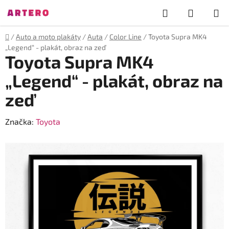
Přejít
Hledat
NÁKUP
na
obsah
KOŠÍK
Domů
/
Auto a moto plakáty
/
Auta
/
Color Line
/
Toyota Supra MK4
„Legend“ - plakát, obraz na zeď
Toyota Supra MK4
„Legend“ - plakát, obraz na
zeď
Značka:
Toyota