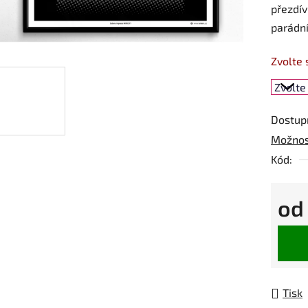
přezdív
parádn
Zvolte 
Dostup
Možnos
Kód:
o
Měrná
Tisk