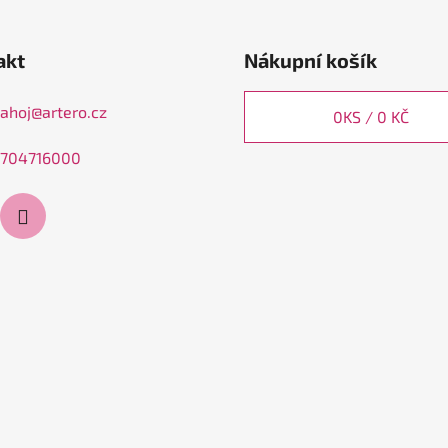
akt
Nákupní košík
ahoj
@
artero.cz
0
KS /
0 KČ
704716000