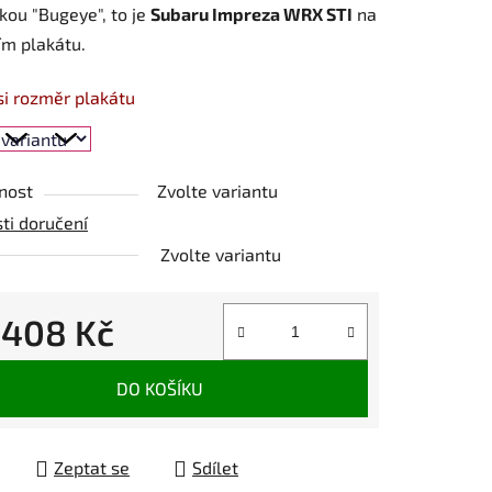
kou "Bugeye", to je
Subaru Impreza WRX STI
na
ím plakátu.
si rozměr plakátu
nost
Zvolte variantu
ti doručení
Zvolte variantu
d
408 Kč
 cena:
DO KOŠÍKU
Zeptat se
Sdílet