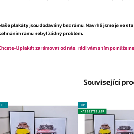
Naše plakáty jsou dodávány bez rámu. Navrhli jsme je ve sta
sehnáním rámu nebyl žádný problém.
Chcete-li plakát zarámovat od nás, rádi vám s tím pomůžem
Související pr
TIP
TIP
NÁŠ BESTSELLER