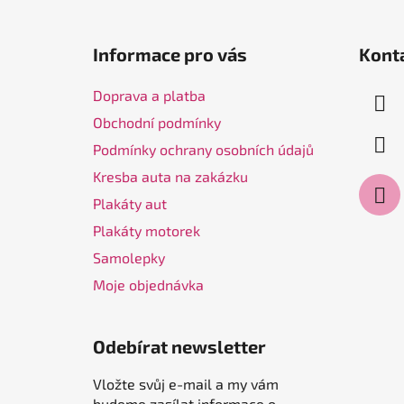
Z
á
Informace pro vás
Kont
p
a
Doprava a platba
t
Obchodní podmínky
í
Podmínky ochrany osobních údajů
Kresba auta na zakázku
Plakáty aut
Plakáty motorek
Samolepky
Moje objednávka
Odebírat newsletter
Vložte svůj e-mail a my vám
budeme zasílat informace o