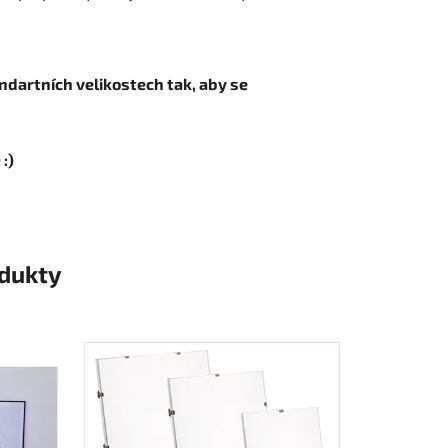
ndartních velikostech tak, aby se
e
:)
odukty