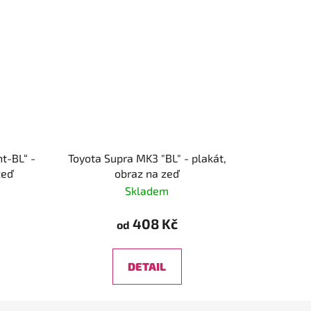
nt-BL“ -
Toyota Supra MK3 "BL" - plakát,
zeď
obraz na zeď
Skladem
408 Kč
od
DETAIL