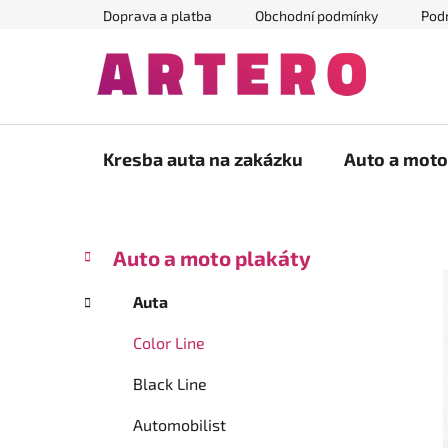
Přejít
Doprava a platba
Obchodní podmínky
Pod
na
obsah
Kresba auta na zakázku
Auto a moto
P
K
Přeskočit
Auto a moto plakáty
a
kategorie
o
t
s
Auta
e
t
g
Color Line
r
o
a
r
Black Line
i
n
e
n
Automobilist