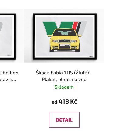
 Edition
Škoda Fabia 1 RS (Žlutá) -
braz na
Plakát, obraz na zeď
Skladem
418 Kč
od
DETAIL