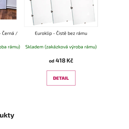
 Černá /
Euroklip - Čistě bez rámu
oba rámu)
Skladem (zakázková výroba rámu)
418 Kč
od
DETAIL
ukty