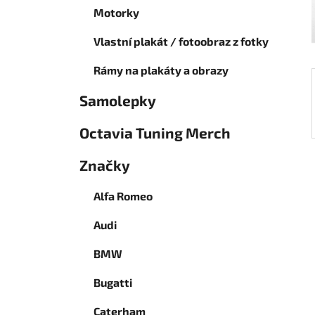
í
Motorky
p
a
Vlastní plakát / fotoobraz z fotky
n
Rámy na plakáty a obrazy
e
l
Samolepky
Octavia Tuning Merch
Značky
Alfa Romeo
Audi
BMW
Bugatti
Caterham