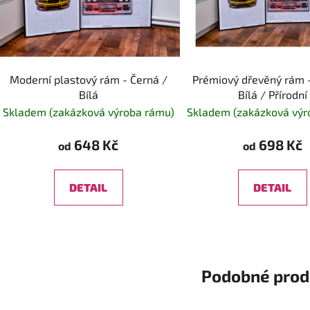
Moderní plastový rám - Černá /
Prémiový dřevěný rám -
Bílá
Bílá / Přírodní
Skladem (zakázková výroba rámu)
Skladem (zakázková výr
648 Kč
698 Kč
od
od
DETAIL
DETAIL
Podobné prod