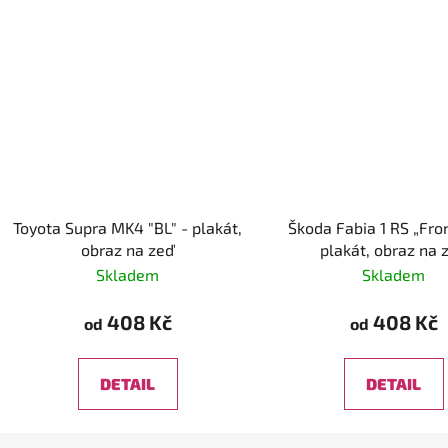
Toyota Supra MK4 "BL" - plakát,
Škoda Fabia 1 RS „Fro
obraz na zeď
plakát, obraz na 
Skladem
Skladem
408 Kč
408 Kč
od
od
DETAIL
DETAIL