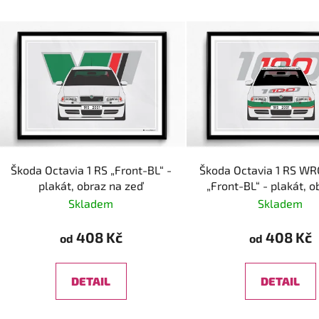
Škoda Octavia 1 RS „Front-BL“ -
Škoda Octavia 1 RS WRC
plakát, obraz na zeď
„Front-BL“ - plakát, o
zeď
Skladem
Skladem
408 Kč
408 Kč
od
od
DETAIL
DETAIL