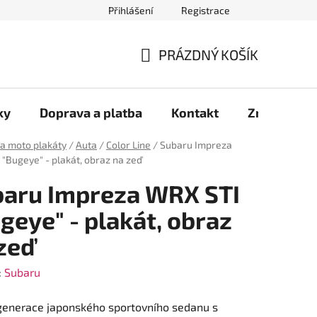
Přihlášení
Registrace
káty aut
Plakáty motorek
Samolepky
Moje objednáv
PRÁZDNÝ KOŠÍK
NÁKUPNÍ
KOŠÍK
ky
Doprava a platba
Kontakt
Značky
 a moto plakáty
/
Auta
/
Color Line
/
Subaru Impreza
"Bugeye" - plakát, obraz na zeď
aru Impreza WRX STI
geye" - plakát, obraz
zeď
:
Subaru
generace japonského sportovního sedanu s