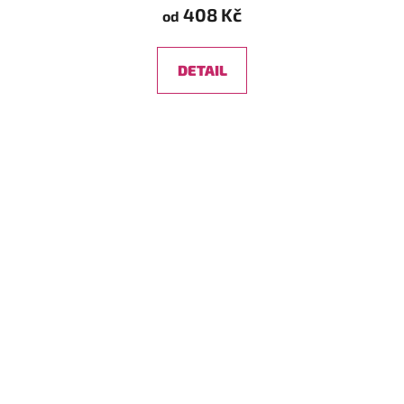
408 Kč
od
DETAIL