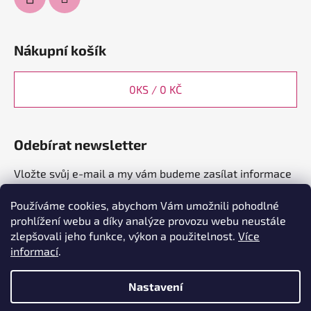
Nákupní košík
0
KS /
0 KČ
Odebírat newsletter
Vložte svůj e-mail a my vám budeme zasílat informace
o nových produktech na našem e-shopu.
Používáme cookies, abychom Vám umožnili pohodlné
E-mail
prohlížení webu a díky analýze provozu webu neustále
zlepšovali jeho funkce, výkon a použitelnost.
Více
informací
.
PŘIHLÁSIT SE
Nastavení