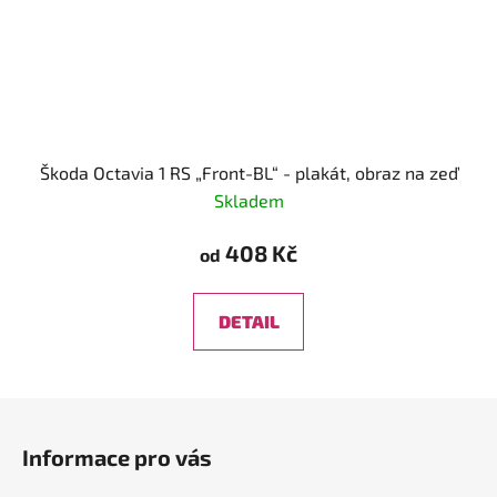
Škoda Octavia 1 RS „Front-BL“ - plakát, obraz na zeď
Skladem
408 Kč
od
DETAIL
Z
á
Informace pro vás
p