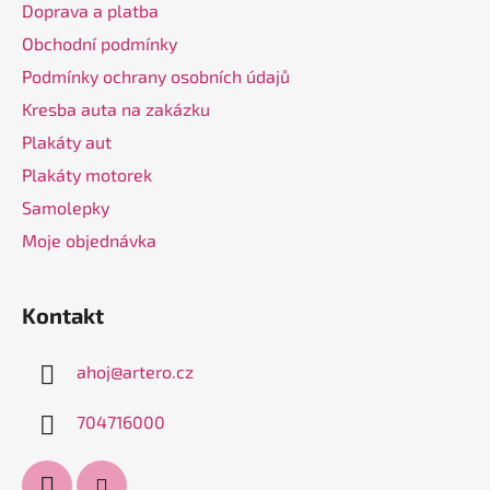
a
Doprava a platba
t
Obchodní podmínky
í
Podmínky ochrany osobních údajů
Kresba auta na zakázku
Plakáty aut
Plakáty motorek
Samolepky
Moje objednávka
Kontakt
ahoj
@
artero.cz
704716000