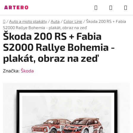
Přejít
Hledat
NÁKUP
na
obsah
KOŠÍK
Domů
/
Auto a moto plakáty
/
Auta
/
Color Line
/
Škoda 200 RS + Fabia
S2000 Rallye Bohemia - plakát, obraz na zeď
Škoda 200 RS + Fabia
S2000 Rallye Bohemia -
plakát, obraz na zeď
Značka:
Škoda