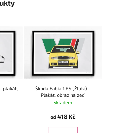
ukty
- plakát,
Škoda Fabia 1 RS (Žlutá) -
Plakát, obraz na zeď
Skladem
418 Kč
od