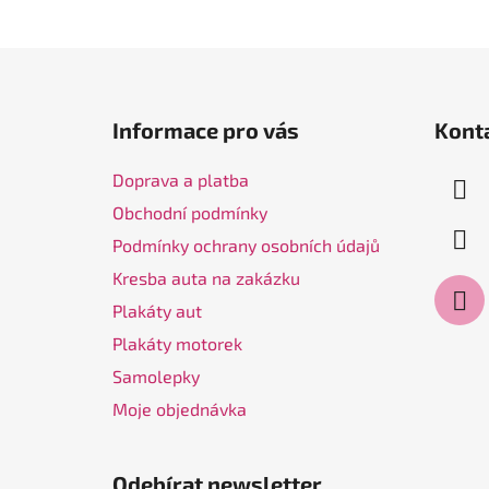
Z
á
Informace pro vás
Kont
p
a
Doprava a platba
t
Obchodní podmínky
í
Podmínky ochrany osobních údajů
Kresba auta na zakázku
Plakáty aut
Plakáty motorek
Samolepky
Moje objednávka
Odebírat newsletter