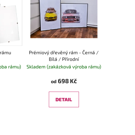
z rámu
Prémiový dřevěný rám - Černá /
Bílá / Přírodní
oba rámu)
Skladem (zakázková výroba rámu)
698 Kč
od
DETAIL