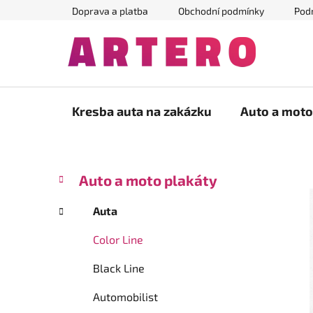
Přejít
Doprava a platba
Obchodní podmínky
Pod
na
obsah
Kresba auta na zakázku
Auto a moto
P
K
Přeskočit
Auto a moto plakáty
a
kategorie
o
t
s
Auta
e
t
g
Color Line
r
o
a
r
Black Line
i
n
e
n
Automobilist