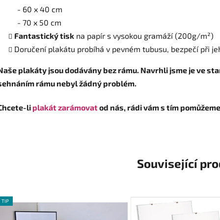
- 60 x 40 cm
- 70 x 50 cm
Fantastický tisk
na papír s vysokou gramáží (200
g/m²
)
Doručení plakátu probíhá v pevném tubusu, bezpečí při je
Naše plakáty jsou dodávány bez rámu. Navrhli jsme je ve sta
sehnáním rámu nebyl žádný problém.
Chcete-li
plakát zarámovat
od nás, rádi vám s tím pomůžeme 
Související pr
TIP