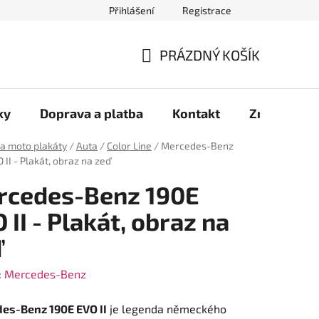
Přihlášení
Registrace
káty aut
Plakáty motorek
Samolepky
Moje objednáv
PRÁZDNÝ KOŠÍK
NÁKUPNÍ
KOŠÍK
ky
Doprava a platba
Kontakt
Značky
 a moto plakáty
/
Auta
/
Color Line
/
Mercedes-Benz
 II - Plakát, obraz na zeď
rcedes-Benz 190E
 II - Plakát, obraz na
ď
:
Mercedes-Benz
es-Benz 190E EVO II
je legenda německého