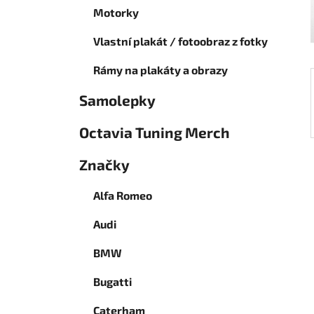
í
Motorky
p
a
Vlastní plakát / fotoobraz z fotky
n
Rámy na plakáty a obrazy
e
l
Samolepky
Octavia Tuning Merch
Značky
Alfa Romeo
Audi
BMW
Bugatti
Caterham