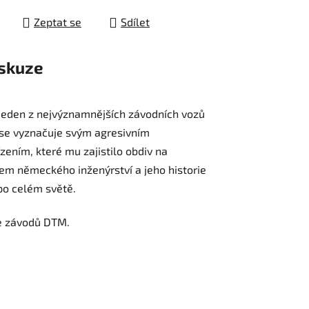
Zeptat se
Sdílet
skuze
 jeden z nejvýznamnějších závodních vozů
 se vyznačuje svým agresivním
ním, které mu zajistilo obdiv na
em německého inženýrství a jeho historie
po celém světě.
ie závodů DTM.