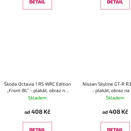
DETAIL
DETAIL
Škoda Octavia 1 RS WRC Edition
Nissan Skyline GT-R R
„Front-BL“ - plakát, obraz na
- plakát, obraz na
zeď
Skladem
Skladem
408 Kč
408 Kč
od
od
DETAIL
DETAIL