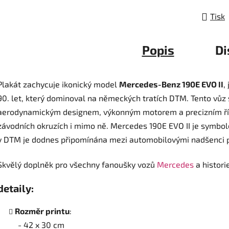
Tisk
Popis
Di
Plakát zachycuje ikonický model
Mercedes-Benz 190E EVO II
,
90. let, který dominoval na německých tratích DTM. Tento vůz
aerodynamickým designem, výkonným motorem a precizním říze
závodních okruzích i mimo ně. Mercedes 190E EVO II je symbol
v DTM je dodnes připomínána mezi automobilovými nadšenci 
Skvělý doplněk pro všechny fanoušky vozů
Mercedes
a histor
detaily:
Rozměr printu
:
- 42 x 30 cm