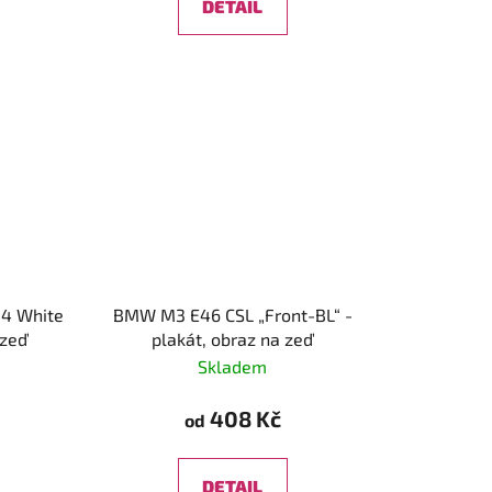
DETAIL
34 White
BMW M3 E46 CSL „Front-BL“ -
 zeď
plakát, obraz na zeď
Skladem
408 Kč
od
DETAIL