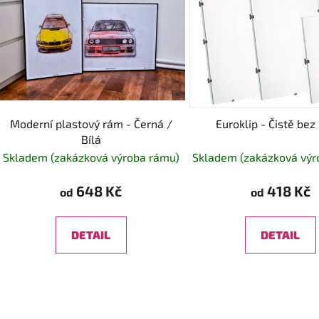
Moderní plastový rám - Černá /
Euroklip - Čistě be
Bílá
Skladem (zakázková výroba rámu)
Skladem (zakázková výr
648 Kč
418 Kč
od
od
DETAIL
DETAIL