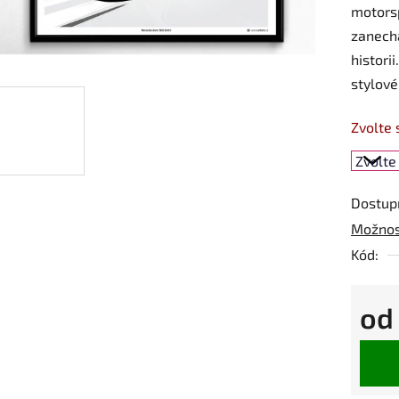
motorsp
zanech
histori
stylové
Zvolte 
Dostup
Možnos
Kód:
o
Měrná