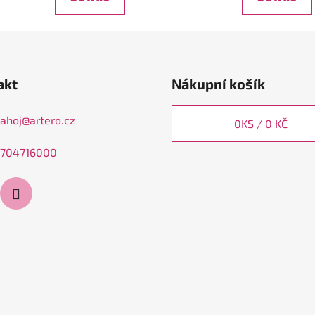
akt
Nákupní košík
ahoj
@
artero.cz
0
KS /
0 KČ
704716000