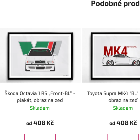
Podobné prod
Škoda Octavia 1 RS „Front-BL“ -
Toyota Supra MK4 "BL" 
plakát, obraz na zeď
obraz na zeď
Skladem
Skladem
408 Kč
408 Kč
od
od