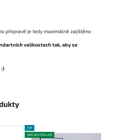
ho přepravě je tedy maximálně zajištěno
ndartních velikostech tak, aby se
:)
odukty
TIP
NÁŠ BESTSELLER