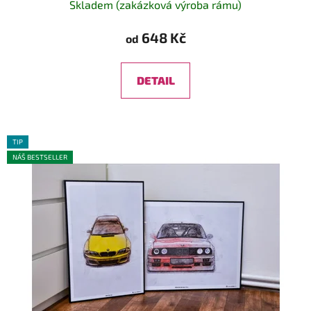
Skladem (zakázková výroba rámu)
648 Kč
od
DETAIL
TIP
NÁŠ BESTSELLER