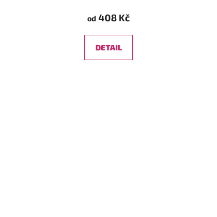
408 Kč
od
DETAIL