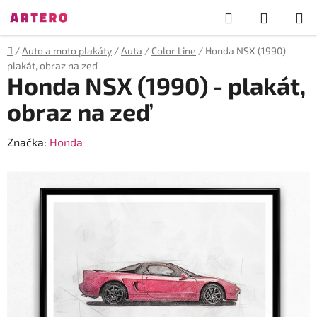
Přejít
Hledat
NÁKUP
na
obsah
KOŠÍK
Domů
/
Auto a moto plakáty
/
Auta
/
Color Line
/
Honda NSX (1990) -
plakát, obraz na zeď
Honda NSX (1990) - plakát,
obraz na zeď
Značka:
Honda