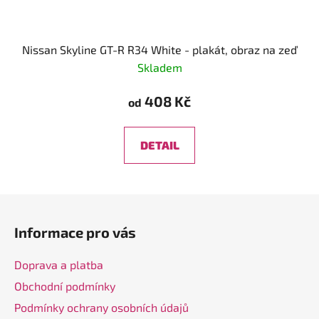
Nissan Skyline GT-R R34 White - plakát, obraz na zeď
Skladem
408 Kč
od
DETAIL
Z
á
Informace pro vás
p
a
Doprava a platba
t
Obchodní podmínky
í
Podmínky ochrany osobních údajů