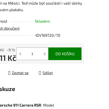
ví na Měsíci. Teď může být součástí i vaší sbírky
ovém plakátu.
nost
Skladem
ti doručení
IDV169720/70
 Kč
–9 %
DO KOŠÍKU
11 Kč
 cena:
Zeptat se
Sdílet
skuze
orsche 911 Carrera RSR
. Model