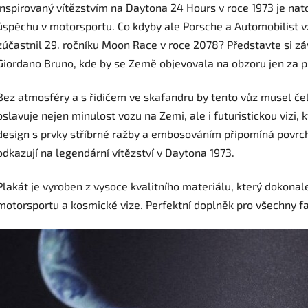
inspirovaný vítězstvím na Daytona 24 Hours v roce 1973 je nat
úspěchu v motorsportu. Co kdyby ale Porsche a Automobilist vz
zúčastnil 29. ročníku Moon Race v roce 2078? Představte si z
Giordano Bruno, kde by se Země objevovala na obzoru jen za p
Bez atmosféry a s řidičem ve skafandru by tento vůz musel če
oslavuje nejen minulost vozu na Zemi, ale i futuristickou vizi,
design s prvky stříbrné ražby a embosováním připomíná povrch
odkazují na legendární vítězství v Daytona 1973.
Plakát je vyroben z vysoce kvalitního materiálu, který dokonal
motorsportu a kosmické vize. Perfektní doplněk pro všechny 