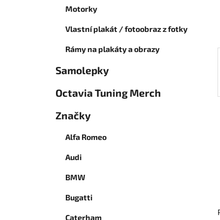
í
Motorky
p
a
Vlastní plakát / fotoobraz z fotky
n
Rámy na plakáty a obrazy
e
l
Samolepky
Octavia Tuning Merch
Značky
Alfa Romeo
Audi
BMW
Bugatti
Caterham