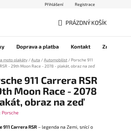
Přihlášení
Registrace
káty aut
Plakáty motorek
Samolepky
Moje objednáv
PRÁZDNÝ KOŠÍK
NÁKUPNÍ
KOŠÍK
ky
Doprava a platba
Kontakt
Značky
 a moto plakáty
/
Auta
/
Automobilist
/
Porsche 911
RSR - 29th Moon Race - 2078 - plakát, obraz na zeď
sche 911 Carrera RSR
9th Moon Race - 2078
lakát, obraz na zeď
:
Porsche
e 911 Carrera RSR
– legenda na Zemi, snící o