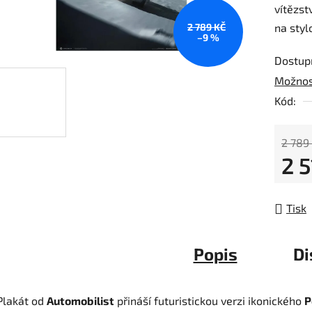
vítězst
2 789 KČ
na styl
–9 %
Dostup
Možnos
Kód:
2 789
2 5
Měrná
Tisk
Popis
Di
Plakát od
Automobilist
přináší futuristickou verzi ikonického
P