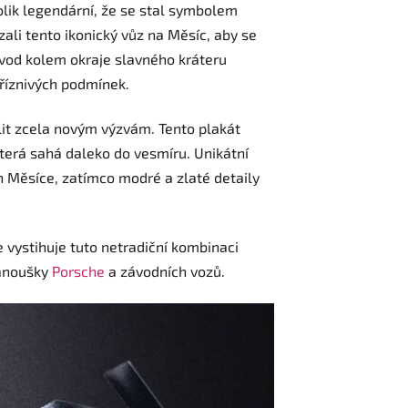
olik legendární, že se stal symbolem
ali tento ikonický vůz na Měsíc, aby se
ávod kolem okraje slavného kráteru
říznivých podmínek.
lit zcela novým výzvám. Tento plakát
 která sahá daleko do vesmíru. Unikátní
 Měsíce, zatímco modré a zlaté detaily
e vystihuje tuto netradiční kombinaci
fanoušky
Porsche
a závodních vozů.