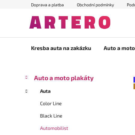
Přejít
Doprava a platba
Obchodní podmínky
Pod
na
obsah
Kresba auta na zakázku
Auto a moto
P
K
Přeskočit
Auto a moto plakáty
a
kategorie
o
t
s
Auta
e
t
g
Color Line
r
o
a
r
Black Line
i
n
e
n
Automobilist