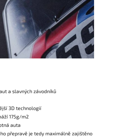
aut a slavných závodníků
jší 3D technologií
máží 175g/m2
otná auta
jeho přepravě je tedy maximálně zajištěno