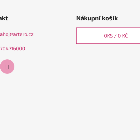
akt
Nákupní košík
ahoj
@
artero.cz
0
KS /
0 KČ
704716000