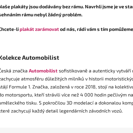
Naše plakáty jsou dodávány bez rámu. Navrhli jsme je ve sta
sehnáním rámu nebyl žádný problém.
Chcete-li
plakát zarámovat
od nás, rádi vám s tím pomůžeme 
Kolekce
Automobilist
Česká značka
Automobilist
sofistikovaně a autenticky vytváří
zachycuje atmosféru důležitých milníků v historii motoristickýc
stájí Formule 1. Značka, založená v roce 2018, stojí na kolekt
do motorsportu, kteří strávili více než 4 000 hodin pečlivým
uměleckého tisku. S pokročilou 3D modelací a dokonalou komp
které zachycují každý detail legendárních závodních vozů.