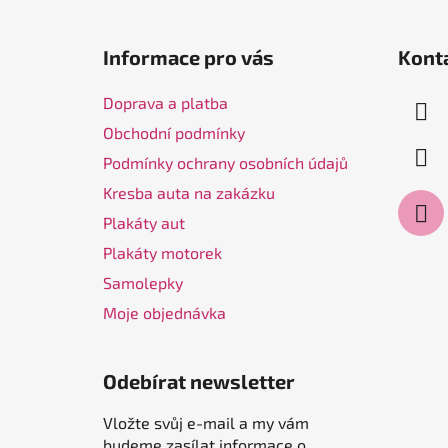
Z
á
Informace pro vás
Kont
p
a
Doprava a platba
t
Obchodní podmínky
í
Podmínky ochrany osobních údajů
Kresba auta na zakázku
Plakáty aut
Plakáty motorek
Samolepky
Moje objednávka
Odebírat newsletter
Vložte svůj e-mail a my vám
budeme zasílat informace o